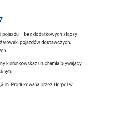
7
ji pojazdu – bez dodatkowych złączy
iężarówek, pojazdów dostawczych,
ych.
zny kierunkowskaz uruchamia pływający
krętu.
0,3 m. Produkowana przez Horpol w