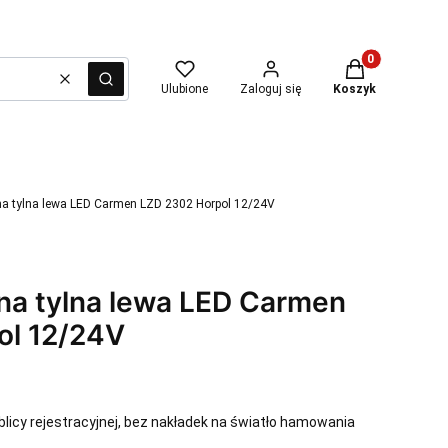
Produkty w kosz
Wyczyść
Szukaj
Ulubione
Zaloguj się
Koszyk
a tylna lewa LED Carmen LZD 2302 Horpol 12/24V
na tylna lewa LED Carmen
ol 12/24V
blicy rejestracyjnej, bez nakładek na światło hamowania