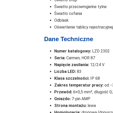
Światło przeciwmgielne tylne
Światło cofania
Odblask
Oświetlenie tablicy rejestracyjne
Dane Techniczne
Numer katalogowy:
LZD 2302
Seria:
Carmen, HOR 87
Napięcie zasilania:
12/24 V
Liczba LED:
83
Klasa szczelności:
IP 68
Zakres temperatur pracy:
od −
Przewód:
6×0,5 mm², długość 0,
Gniazdo:
7-pin AMP
Strona montażu:
lewa
Homologacja:
drogowa (dopuszcz