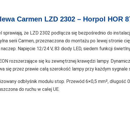
 lewa Carmen LZD 2302 – Horpol HOR 8
 sprawiają, że LZD 2302 podłącza się bezpośrednio do instalac
ylna serii Carmen, przeznaczona do montażu po lewej stronie c
naczep. Napięcie 12/24 V, 83 diody LED, siedem funkcji świetln
EON rozszerzające się ku zewnętrznej krawędzi lampy. Dynamic
wa się przez prawie całą szerokość lampy przy każdym sygnale s
alizowany odbłyśnik modułu stop. Przewód 6×0,5 mm², długość 
szczona do ruchu w całej UE.