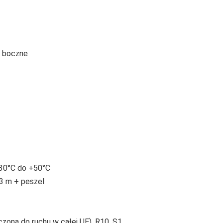
j boczne
30°C do +50°C
3 m + peszel
ona do ruchu w całej UE), R10, S1