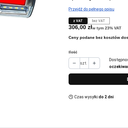
Przejdź do pełnego opisu
z VAT
bez VAT
Cena
306,00 zł
w tym 23% VAT
w tym
23%
VAT
Ceny podane bez kosztów dos
Ilość
Dostępno
szt.
oczekiwa
Czas wysyłki:
do 2 dni