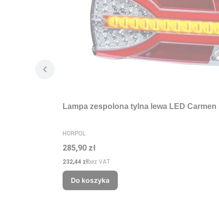
Lampa zespolona tylna lewa LED Carmen 
PRODUCENT
HORPOL
Cena
285,90 zł
Cena
232,44 zł
bez VAT
Do koszyka