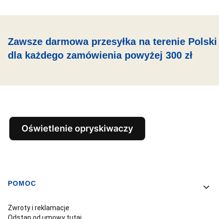
Zawsze darmowa przesyłka na terenie Polski
dla każdego zamówienia powyżej 300 zł
Oświetlenie opryskiwaczy
POMOC
Linki w stopce
Zwroty i reklamacje
Odstąp od umowy tutaj