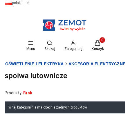
polski
zł
Otwórz wyszukiwarkę
Produkty w koszyk
Menu
Szukaj
Zaloguj się
Koszyk
T OŚWIETLENIE I ELEKTRYKA
AKCESORIA ELEKTRYCZNE
spoiwa lutownicze
Produkty:
Brak
Lista produktów
W tej kategorii nie ma obecnie żadnych produktów