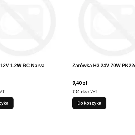
Żarówka 12V 1.2W BC Narva
Żarówka H3 24V 70W PK22
Cena
9,40 zł
Cena
VAT
7,64 zł
bez VAT
zyka
Do koszyka