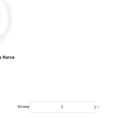
s Narva
Strona
z 1