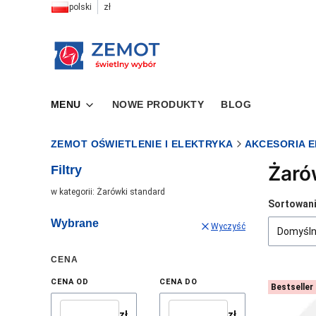
polski
zł
MENU
NOWE PRODUKTY
BLOG
ZEMOT OŚWIETLENIE I ELEKTRYKA
AKCESORIA 
Żaró
Filtry
w kategorii: Żarówki standard
Lista 
Sortowani
Wybrane
Wyczyść
Domyśl
CENA
CENA OD
CENA DO
Bestseller
zł
zł