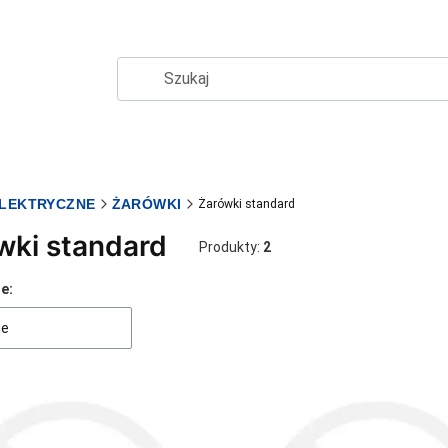
ELEKTRYCZNE
ŻARÓWKI
Żarówki standard
wki standard
Produkty:
2
produktów
e:
ne