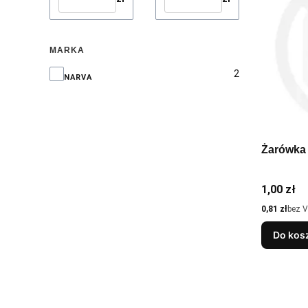
MARKA
2
Marka
NARVA
Cena
1,00 zł
Cena
0,81 zł
bez 
Do kos