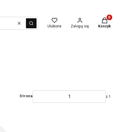
Produkty w kosz
Wyczyść
Szukaj
Ulubione
Zaloguj się
Koszyk
Strona
z 1