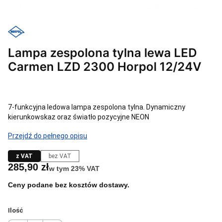
Lampa zespolona tylna lewa LED
Carmen LZD 2300 Horpol 12/24V
7-funkcyjna ledowa lampa zespolona tylna. Dynamiczny
kierunkowskaz oraz światło pozycyjne NEON
Przejdź do pełnego opisu
z VAT
bez VAT
Cena
285,90 zł
w tym 23% VAT
w tym
23%
VAT
Ceny podane bez kosztów dostawy.
Ilość