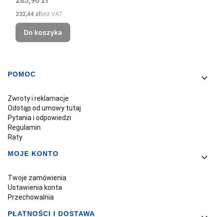
285,90 zł
Cena
232,44 zł
bez VAT
Do koszyka
POMOC
Linki w stopce
Zwroty i reklamacje
Odstąp od umowy tutaj
Pytania i odpowiedzi
Regulamin
Raty
MOJE KONTO
Twoje zamówienia
Ustawienia konta
Przechowalnia
PŁATNOŚCI I DOSTAWA