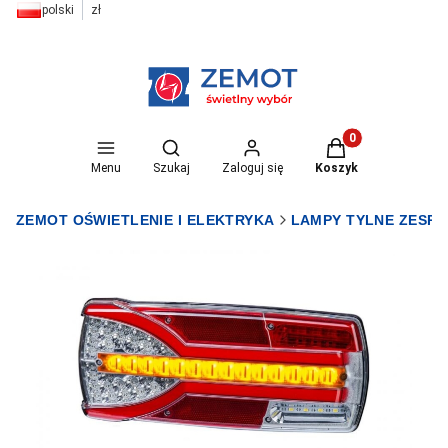
polski
zł
Otwórz wyszukiwarkę
Produkty w koszyk
Menu
Szukaj
Zaloguj się
Koszyk
ZEMOT OŚWIETLENIE I ELEKTRYKA
LAMPY TYLNE ZESP