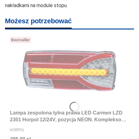
nakładkami na module stopu.
Możesz potrzebować
Bestseller
Lampa zespolona tylna prawa LED Carmen LZD
2301 Horpol 12/24V, pozycja NEON. Kompleksowa
lampa tylna LED
PRODUCENT
HORPOL
Cena