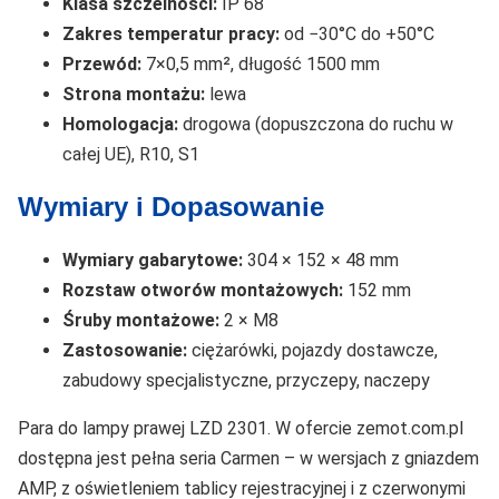
Klasa szczelności:
IP 68
Zakres temperatur pracy:
od −30°C do +50°C
Przewód:
7×0,5 mm², długość 1500 mm
Strona montażu:
lewa
Homologacja:
drogowa (dopuszczona do ruchu w
całej UE), R10, S1
Wymiary i Dopasowanie
Wymiary gabarytowe:
304 × 152 × 48 mm
Rozstaw otworów montażowych:
152 mm
Śruby montażowe:
2 × M8
Zastosowanie:
ciężarówki, pojazdy dostawcze,
zabudowy specjalistyczne, przyczepy, naczepy
Para do lampy prawej LZD 2301. W ofercie zemot.com.pl
dostępna jest pełna seria Carmen – w wersjach z gniazdem
AMP, z oświetleniem tablicy rejestracyjnej i z czerwonymi