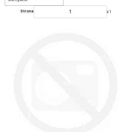
Strona
z 1