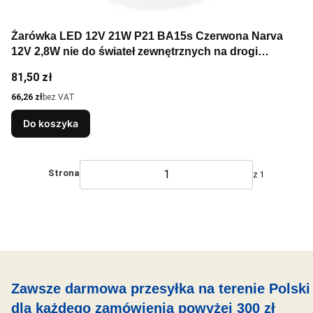
Żarówka LED 12V 21W P21 BA15s Czerwona Narva
12V 2,8W nie do świateł zewnętrznych na drogi
publiczne.
Cena
81,50 zł
Cena
66,26 zł
bez VAT
Do koszyka
Strona
z 1
Zawsze darmowa przesyłka na terenie Polski
dla każdego zamówienia powyżej 300 zł