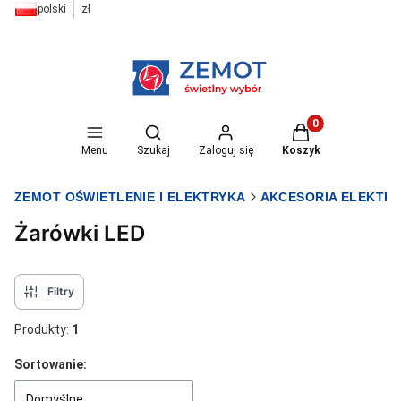
polski
zł
Otwórz wyszukiwarkę
Produkty w koszyk
Menu
Szukaj
Zaloguj się
Koszyk
ZEMOT OŚWIETLENIE I ELEKTRYKA
AKCESORIA ELEKTR
Żarówki LED
Filtry
Produkty:
1
Lista produktów
Sortowanie:
Domyślne