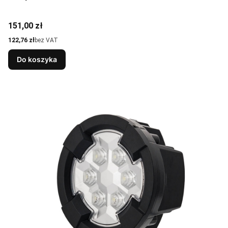
Cena
151,00 zł
Cena
122,76 zł
bez VAT
Do koszyka