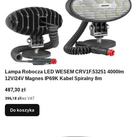
Lampa Robocza LED WESEM CRV1F.53251 4000lm
12V/24V Magnes IP69K Kabel Spiralny 8m
Cena
487,30 zł
Cena
396,18 zł
bez VAT
Do koszyka