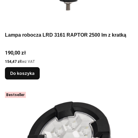
Lampa robocza LRD 3161 RAPTOR 2500 lm z kratką
Cena
190,00 zł
Cena
154,47 zł
bez VAT
Do koszyka
Bestseller