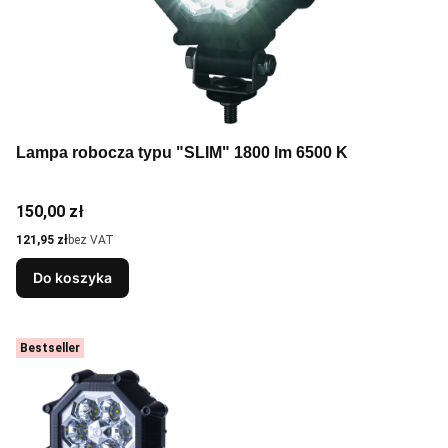
Lampa robocza typu "SLIM" 1800 lm 6500 K
Cena
150,00 zł
Cena
121,95 zł
bez VAT
Do koszyka
Bestseller