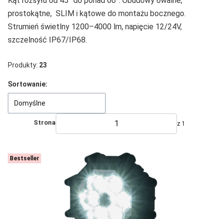
Kąt rozsyłu od 45° do ponad 60°. Obudowy owalne,
prostokątne, SLIM i kątowe do montażu bocznego.
Strumień świetlny 1200–4000 lm, napięcie 12/24V,
szczelność IP67/IP68.
Produkty:
23
Lista produktów
Sortowanie:
Domyślne
Strona
z 1
Bestseller