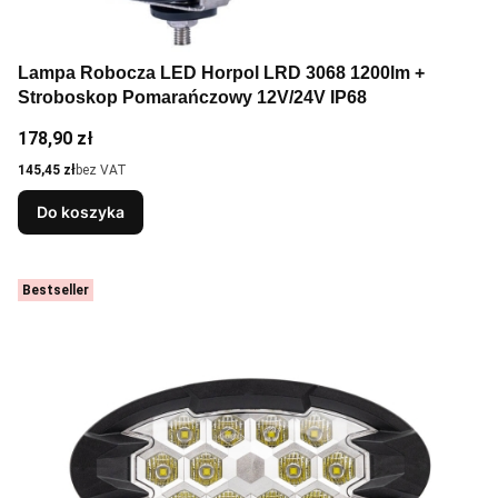
Lampa Robocza LED Horpol LRD 3068 1200lm +
Stroboskop Pomarańczowy 12V/24V IP68
Cena
178,90 zł
Cena
145,45 zł
bez VAT
Do koszyka
Bestseller