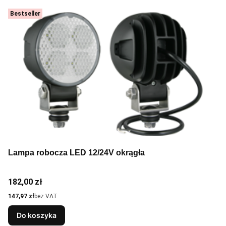
Bestseller
Lampa robocza LED 12/24V okrągła
Cena
182,00 zł
Cena
147,97 zł
bez VAT
Do koszyka