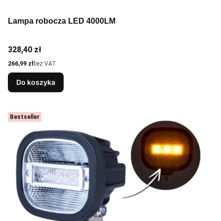
Lampa robocza LED 4000LM
Cena
328,40 zł
Cena
266,99 zł
bez VAT
Do koszyka
Bestseller