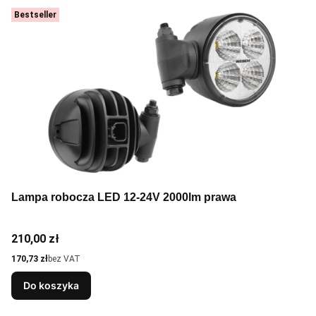
Bestseller
Lampa robocza LED 12-24V 2000lm prawa
Cena
210,00 zł
Cena
170,73 zł
bez VAT
Do koszyka