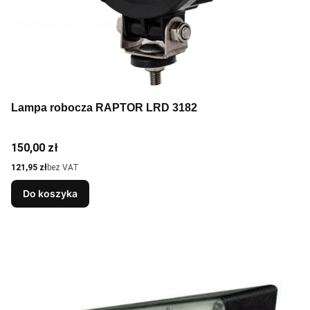
Lampa robocza RAPTOR LRD 3182
Cena
150,00 zł
Cena
121,95 zł
bez VAT
Do koszyka