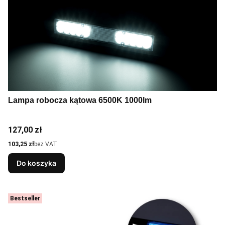
Lampa robocza kątowa 6500K 1000lm
Cena
127,00 zł
Cena
103,25 zł
bez VAT
Do koszyka
Bestseller