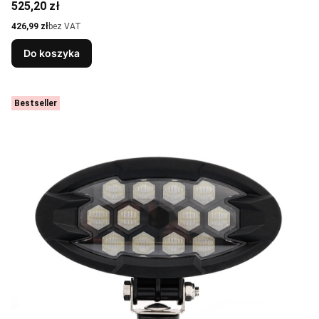
Cena
525,20 zł
Cena
426,99 zł
bez VAT
Do koszyka
Bestseller