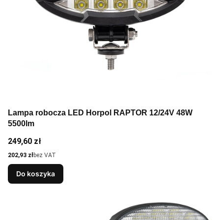
Lampa robocza LED Horpol RAPTOR 12/24V 48W
5500lm
Cena
249,60 zł
Cena
202,93 zł
bez VAT
Do koszyka