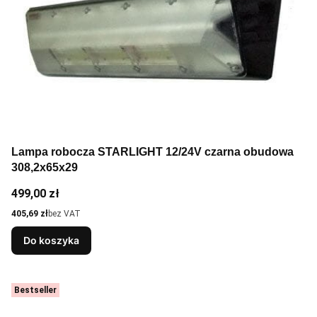
Lampa robocza STARLIGHT 12/24V czarna obudowa
308,2x65x29
Cena
499,00 zł
Cena
405,69 zł
bez VAT
Do koszyka
Bestseller