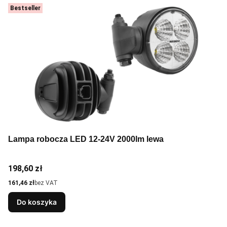
Bestseller
Lampa robocza LED 12-24V 2000lm lewa
Cena
198,60 zł
Cena
161,46 zł
bez VAT
Do koszyka