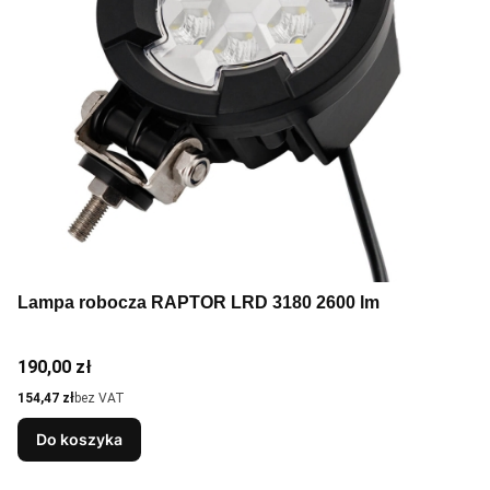
Lampa robocza RAPTOR LRD 3180 2600 lm
Cena
190,00 zł
Cena
154,47 zł
bez VAT
Do koszyka