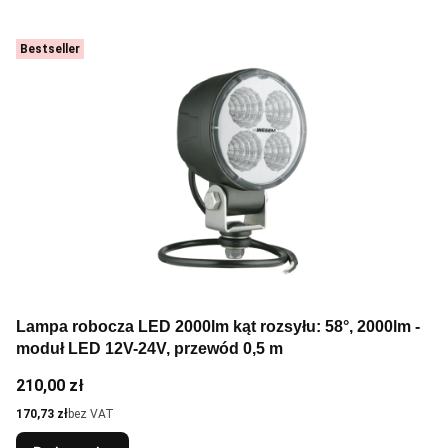
Bestseller
Lampa robocza LED 2000lm kąt rozsyłu: 58°, 2000lm -
moduł LED 12V-24V, przewód 0,5 m
Cena
210,00 zł
Cena
170,73 zł
bez VAT