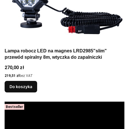
Lampa robocz LED na magnes LRD2985"slim"
przewód spiralny 8m, wtyczka do zapalniczki
Cena
270,00 zł
Cena
219,51 zł
bez VAT
Do koszyka
Bestseller