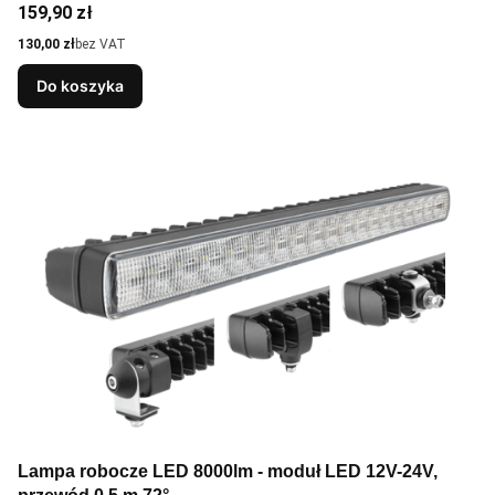
Cena
159,90 zł
Cena
130,00 zł
bez VAT
Do koszyka
Lampa robocze LED 8000lm - moduł LED 12V-24V,