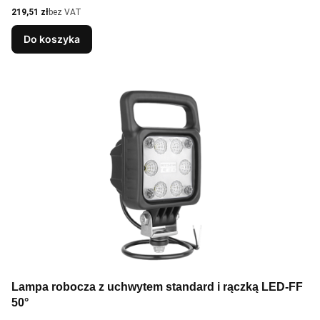
Cena
219,51 zł
bez VAT
Do koszyka
Lampa robocza z uchwytem standard i rączką LED-FF
50°