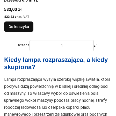
przewód 0,5 m 72°
Cena
533,00 zł
Cena
433,33 zł
bez VAT
Do koszyka
Strona
z 1
Kiedy lampa rozpraszająca, a kiedy
skupiona?
Lampa rozpraszająca wysyła szeroką wiązkę światła, która
pokrywa dużą powierzchnię w bliskiej i średniej odległości
od maszyny. To właściwy wybór do oświetlenia pola
uprawnego wokół maszyny podczas pracy nocnej, strefy
roboczej ładowacza lub czerpaka koparki, placu
manewrowego i przestrzeni załadunkowej oraz bocznych