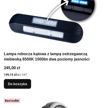
Lampa robocza kątowa z lampą ostrzegawczą
niebieską 6500K 1000lm dwa poziomy jasności
Cena
245,00 zł
Cena
199,19 zł
bez VAT
Do koszyka
Bestseller