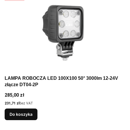
LAMPA ROBOCZA LED 100X100 50° 3000lm 12-24V
złącze DT04-2P
Cena
285,00 zł
Cena
231,71 zł
bez VAT
Do koszyka