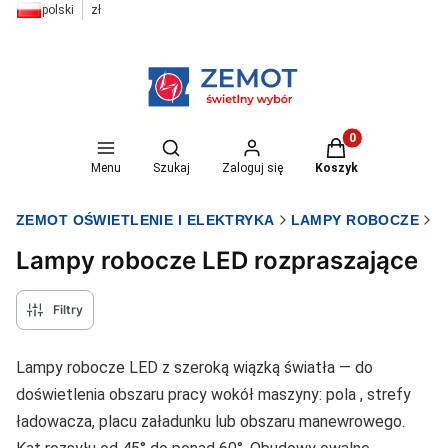
polski
zł
Otwórz wyszukiwarkę
Produkty w koszyk
Menu
Szukaj
Zaloguj się
Koszyk
ZEMOT OŚWIETLENIE I ELEKTRYKA
LAMPY ROBOCZE
L
Lampy robocze LED rozpraszające
Filtry
Lampy robocze LED z szeroką wiązką światła — do
doświetlenia obszaru pracy wokół maszyny: pola , strefy
ładowacza, placu załadunku lub obszaru manewrowego.