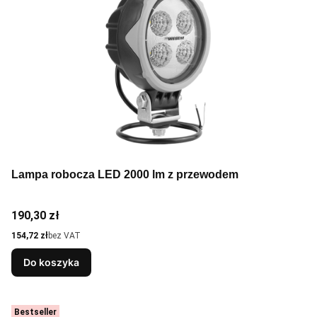
Lampa robocza LED 2000 lm z przewodem
Cena
190,30 zł
Cena
154,72 zł
bez VAT
Do koszyka
Bestseller