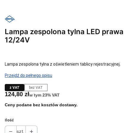
Lampa zespolona tylna LED prawa
12/24V
Lampa zespolona tylna z oświetleniem tablicy rejestracyjnej.
Przejdź do pełnego opisu
z VAT
bez VAT
Cena
124,80 zł
w tym 23% VAT
w tym
23%
VAT
Ceny podane bez kosztów dostawy.
Ilość
szt.