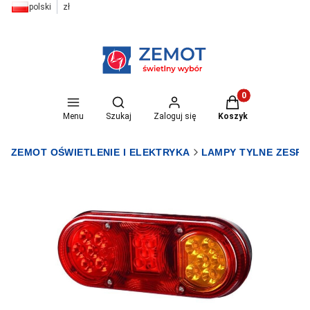
polski
zł
Otwórz wyszukiwarkę
Produkty w koszyk
Menu
Szukaj
Zaloguj się
Koszyk
ZEMOT OŚWIETLENIE I ELEKTRYKA
LAMPY TYLNE ZESP