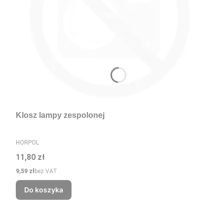
Klosz lampy zespolonej
PRODUCENT
HORPOL
Cena
11,80 zł
Cena
9,59 zł
bez VAT
Do koszyka