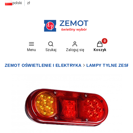
polski
zł
Otwórz wyszukiwarkę
Produkty w koszyk
Menu
Szukaj
Zaloguj się
Koszyk
ZEMOT OŚWIETLENIE I ELEKTRYKA
LAMPY TYLNE ZESP