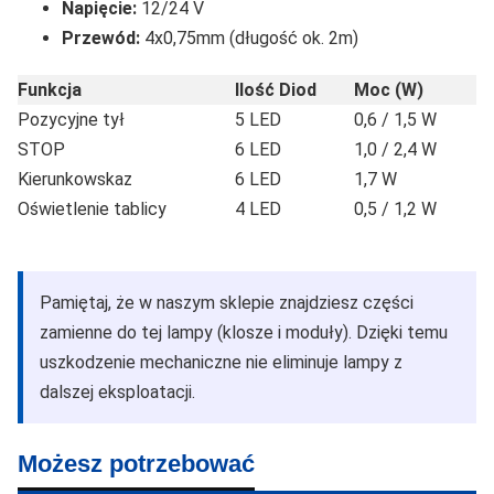
Napięcie:
12/24 V
Przewód:
4x0,75mm (długość ok. 2m)
Funkcja
Ilość Diod
Moc (W)
Pozycyjne tył
5 LED
0,6 / 1,5 W
STOP
6 LED
1,0 / 2,4 W
Kierunkowskaz
6 LED
1,7 W
Oświetlenie tablicy
4 LED
0,5 / 1,2 W
Pamiętaj, że w naszym sklepie znajdziesz części
zamienne do tej lampy (klosze i moduły). Dzięki temu
uszkodzenie mechaniczne nie eliminuje lampy z
dalszej eksploatacji.
Możesz potrzebować