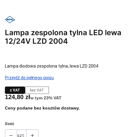
Lampa zespolona tylna LED lewa
12/24V LZD 2004
Lampa diodowa zespolona tylna, lewa LZD 2004
Przejdź do pełnego opisu
z VAT
bez VAT
Cena
124,80 zł
w tym 23% VAT
w tym
23%
VAT
Ceny podane bez kosztów dostawy.
Ilość
szt.