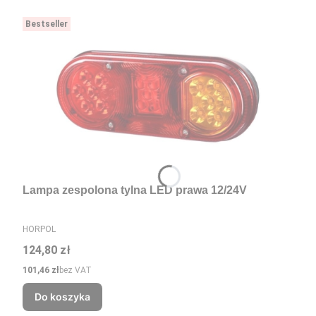
Bestseller
Lampa zespolona tylna LED prawa 12/24V
PRODUCENT
HORPOL
Cena
124,80 zł
Cena
101,46 zł
bez VAT
Do koszyka