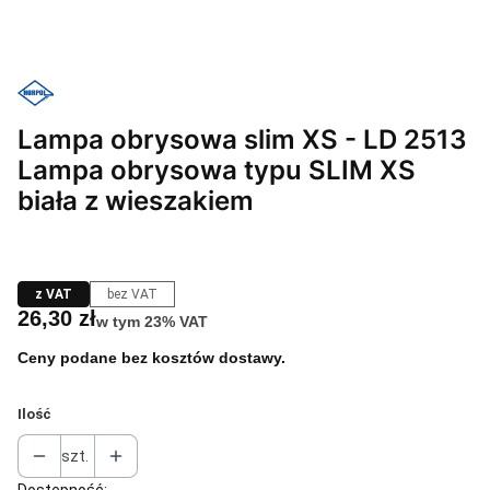
Lampa obrysowa slim XS - LD 2513
Lampa obrysowa typu SLIM XS
biała z wieszakiem
z VAT
bez VAT
Cena
26,30 zł
w tym 23% VAT
w tym
23%
VAT
Ceny podane bez kosztów dostawy.
Ilość
szt.
Dostępność: