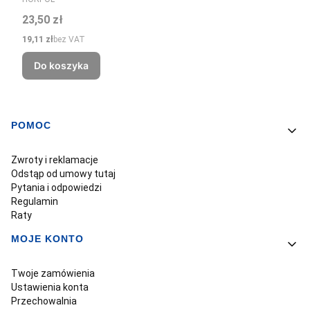
Cena
23,50 zł
Cena
19,11 zł
bez VAT
Do koszyka
POMOC
Linki w stopce
Zwroty i reklamacje
Odstąp od umowy tutaj
Pytania i odpowiedzi
Regulamin
Raty
MOJE KONTO
Twoje zamówienia
Ustawienia konta
Przechowalnia