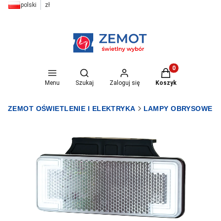
polski
zł
Otwórz wyszukiwarkę
Produkty w koszyk
Menu
Szukaj
Zaloguj się
Koszyk
ZEMOT OŚWIETLENIE I ELEKTRYKA
LAMPY OBRYSOWE