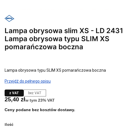
Lampa obrysowa slim XS - LD 2431
Lampa obrysowa typu SLIM XS
pomarańczowa boczna
Lampa obrysowa typu SLIM XS pomarańczowa boczna
Przejdź do pełnego opisu
z VAT
bez VAT
Cena
25,40 zł
w tym 23% VAT
w tym
23%
VAT
Ceny podane bez kosztów dostawy.
Ilość