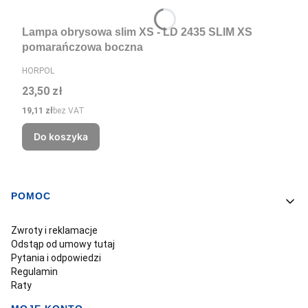
Lampa obrysowa slim XS - LD 2435 SLIM XS
pomarańczowa boczna
PRODUCENT
HORPOL
Cena
23,50 zł
Cena
19,11 zł
bez VAT
Do koszyka
POMOC
Linki w stopce
Zwroty i reklamacje
Odstąp od umowy tutaj
Pytania i odpowiedzi
Regulamin
Raty