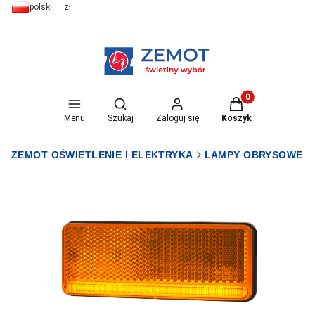
polski
zł
Otwórz wyszukiwarkę
Produkty w koszyk
Menu
Szukaj
Zaloguj się
Koszyk
ZEMOT OŚWIETLENIE I ELEKTRYKA
LAMPY OBRYSOWE