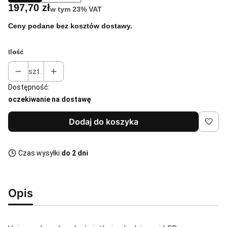
Cena
197,70 zł
w tym 23% VAT
w tym
23%
VAT
Ceny podane bez kosztów dostawy.
Ilość
szt.
Dostępność:
oczekiwanie na dostawę
Dodaj do koszyka
Czas wysyłki:
do 2 dni
Opis