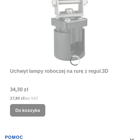
Uchwyt lampy roboczej na rurę z regul.3D
Cena
34,30 zł
Cena
27,89 zł
bez VAT
Do koszyka
POMOC
Linki w stopce