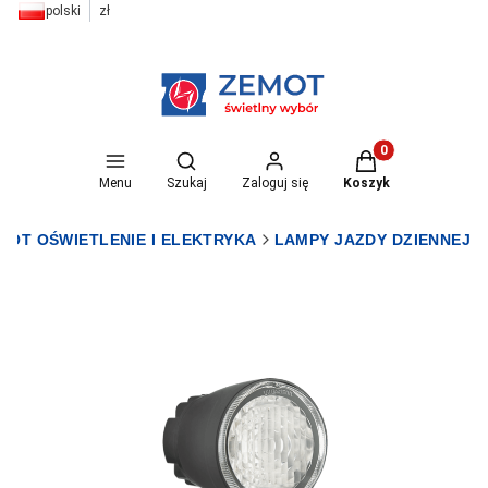
polski
zł
Otwórz wyszukiwarkę
Produkty w koszyk
Menu
Szukaj
Zaloguj się
Koszyk
MOT OŚWIETLENIE I ELEKTRYKA
LAMPY JAZDY DZIENNEJ