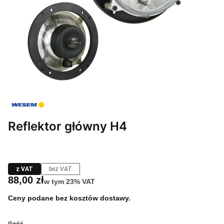
Reflektor główny H4
z VAT
bez VAT
Cena
88,00 zł
w tym 23% VAT
w tym
23%
VAT
Ceny podane bez kosztów dostawy.
Ilość