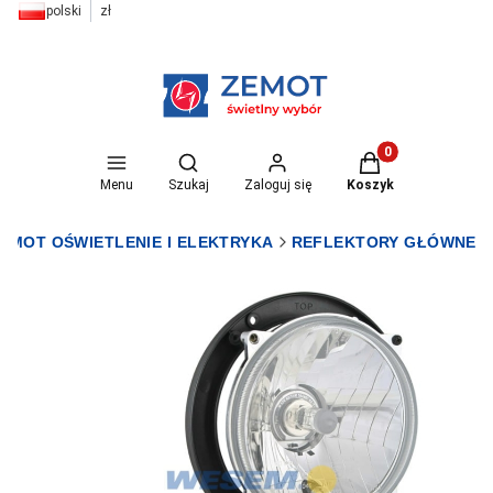
polski
zł
Otwórz wyszukiwarkę
Produkty w koszyk
Menu
Szukaj
Zaloguj się
Koszyk
EMOT OŚWIETLENIE I ELEKTRYKA
REFLEKTORY GŁÓWNE