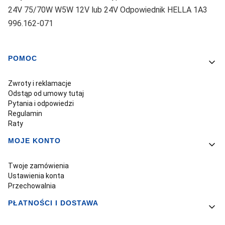
24V 75/70W W5W 12V lub 24V Odpowiednik HELLA 1A3
996.162-071
POMOC
Linki w stopce
Zwroty i reklamacje
Odstąp od umowy tutaj
Pytania i odpowiedzi
Regulamin
Raty
MOJE KONTO
Twoje zamówienia
Ustawienia konta
Przechowalnia
PŁATNOŚCI I DOSTAWA