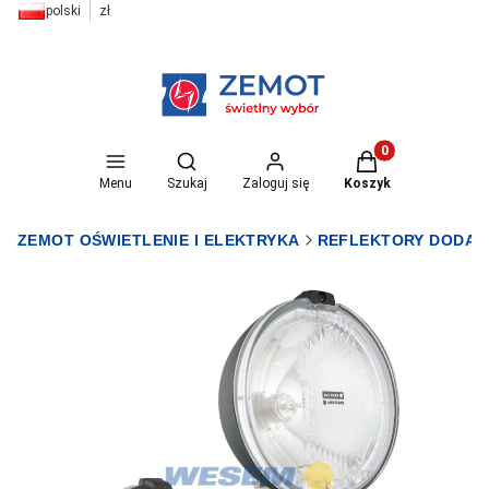
polski
zł
Otwórz wyszukiwarkę
Produkty w koszyk
Menu
Szukaj
Zaloguj się
Koszyk
ZEMOT OŚWIETLENIE I ELEKTRYKA
REFLEKTORY DODA