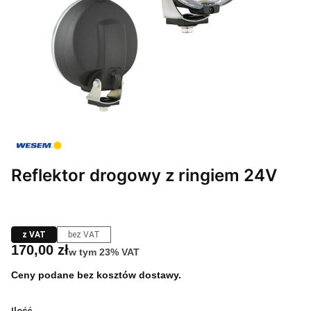
Reflektor drogowy z ringiem 24V
z VAT
bez VAT
Cena
170,00 zł
w tym 23% VAT
w tym
23%
VAT
Ceny podane bez kosztów dostawy.
Ilość