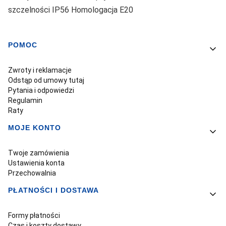
szczelności IP56 Homologacja E20
POMOC
Linki w stopce
Zwroty i reklamacje
Odstąp od umowy tutaj
Pytania i odpowiedzi
Regulamin
Raty
MOJE KONTO
Twoje zamówienia
Ustawienia konta
Przechowalnia
PŁATNOŚCI I DOSTAWA
Formy płatności
Czas i koszty dostawy