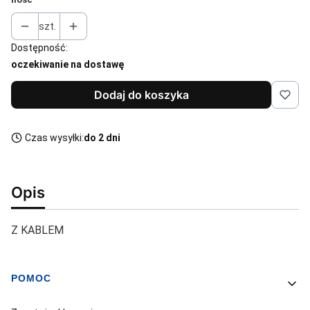
szt.
Dostępność:
oczekiwanie na dostawę
Dodaj do koszyka
Czas wysyłki:
do 2 dni
Opis
Z KABLEM
POMOC
Linki w stopce