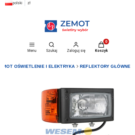
polski
zł
Otwórz wyszukiwarkę
Produkty w koszyk
Menu
Szukaj
Zaloguj się
Koszyk
EMOT OŚWIETLENIE I ELEKTRYKA
REFLEKTORY GŁÓWNE