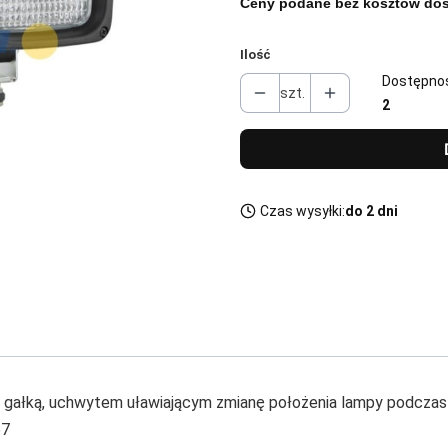
Ceny podane bez kosztów dos
Ilość
Dostępno
szt.
2
Czas wysyłki:
do 2 dni
 z gałką, uchwytem uławiającym zmianę położenia lampy podcza
67