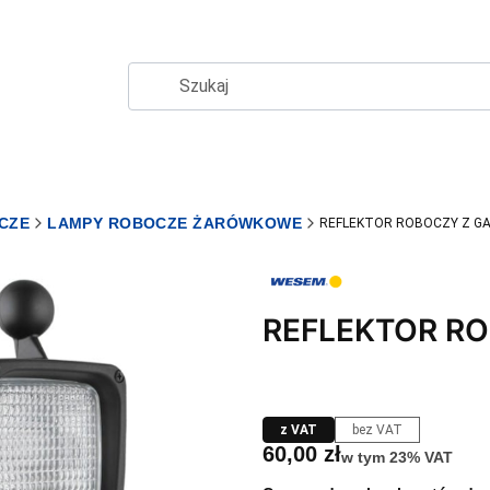
CZE
LAMPY ROBOCZE ŻARÓWKOWE
REFLEKTOR ROBOCZY Z G
REFLEKTOR RO
z VAT
bez VAT
Cena
60,00 zł
w tym 23% VAT
w tym
23%
VAT