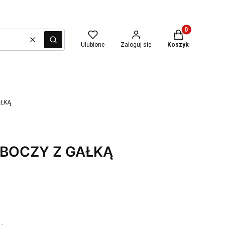
Produkty w kosz
Wyczyść
Szukaj
Ulubione
Zaloguj się
Koszyk
AŁKĄ
BOCZY Z GAŁKĄ