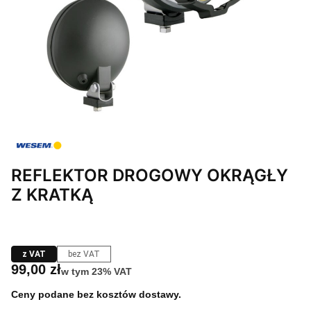
REFLEKTOR DROGOWY OKRĄGŁY
Z KRATKĄ
z VAT
bez VAT
Cena
99,00 zł
w tym 23% VAT
w tym
23%
VAT
Ceny podane bez kosztów dostawy.