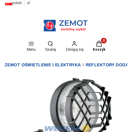
polski
zł
Otwórz wyszukiwarkę
Produkty w koszyk
Menu
Szukaj
Zaloguj się
Koszyk
ZEMOT OŚWIETLENIE I ELEKTRYKA
REFLEKTORY DODA