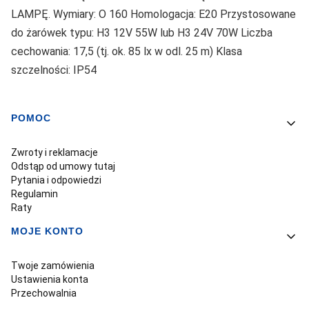
LAMPĘ. Wymiary: O 160 Homologacja: E20 Przystosowane
do żarówek typu: H3 12V 55W lub H3 24V 70W Liczba
cechowania: 17,5 (tj. ok. 85 lx w odl. 25 m) Klasa
szczelności: IP54
POMOC
Linki w stopce
Zwroty i reklamacje
Odstąp od umowy tutaj
Pytania i odpowiedzi
Regulamin
Raty
MOJE KONTO
Twoje zamówienia
Ustawienia konta
Przechowalnia