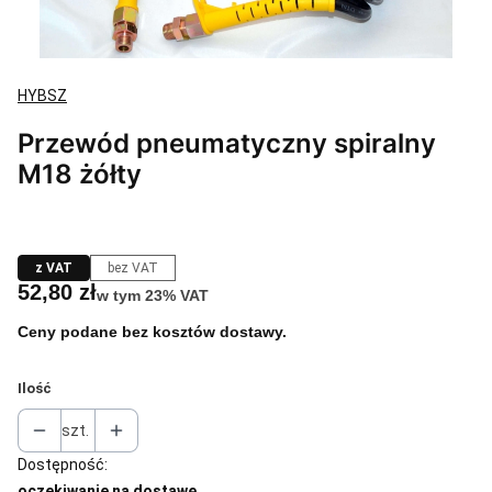
HYBSZ
Przewód pneumatyczny spiralny
M18 żółty
z VAT
bez VAT
Cena
52,80 zł
w tym 23% VAT
w tym
23%
VAT
Ceny podane bez kosztów dostawy.
Ilość
szt.
Dostępność:
oczekiwanie na dostawę