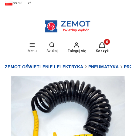
polski
zł
Otwórz wyszukiwarkę
Produkty w koszyk
Menu
Szukaj
Zaloguj się
Koszyk
ZEMOT OŚWIETLENIE I ELEKTRYKA
PNEUMATYKA