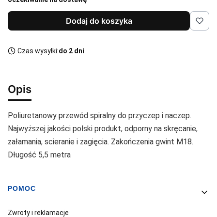
Dodaj do koszyka
Czas wysyłki:
do 2 dni
Opis
Poliuretanowy przewód spiralny do przyczep i naczep.
Najwyższej jakości polski produkt, odporny na skręcanie,
załamania, scieranie i zagięcia. Zakończenia gwint M18.
Długość 5,5 metra
POMOC
Linki w stopce
Zwroty i reklamacje