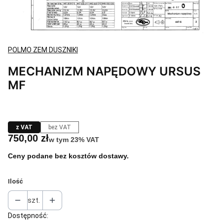
POLMO ZEM DUSZNIKI
MECHANIZM NAPĘDOWY URSUS
MF
z VAT
bez VAT
Cena
750,00 zł
w tym 23% VAT
w tym
23%
VAT
Ceny podane bez kosztów dostawy.
Ilość
szt.
Dostępność: