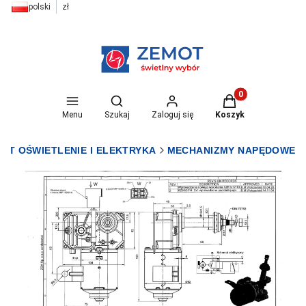
polski
zł
Otwórz wyszukiwarkę
Produkty w koszyk
Menu
Szukaj
Zaloguj się
Koszyk
OT OŚWIETLENIE I ELEKTRYKA
MECHANIZMY NAPĘDOWE