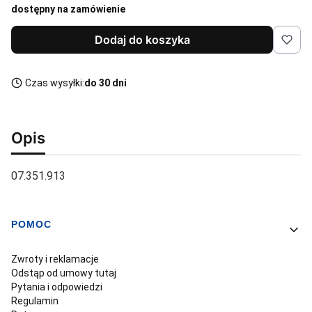
dostępny na zamówienie
Dodaj do koszyka
Czas wysyłki:
do 30 dni
Opis
07.351.913
POMOC
Linki w stopce
Zwroty i reklamacje
Odstąp od umowy tutaj
Pytania i odpowiedzi
Regulamin