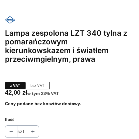
Lampa zespolona LZT 340 tylna z
pomarańczowym
kierunkowskazem i światłem
przeciwmgielnym, prawa
z VAT
bez VAT
Cena
42,00 zł
w tym 23% VAT
w tym
23%
VAT
Ceny podane bez kosztów dostawy.
Ilość
szt.