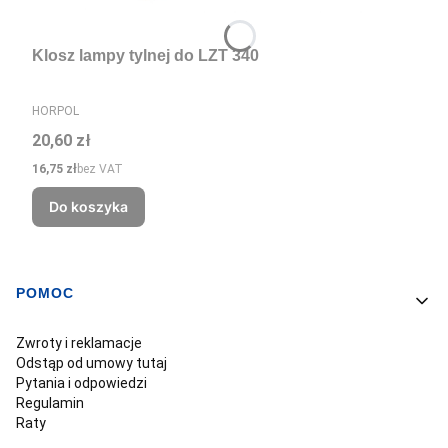
Klosz lampy tylnej do LZT 340
PRODUCENT
HORPOL
Cena
20,60 zł
Cena
16,75 zł
bez VAT
Do koszyka
POMOC
Linki w stopce
Zwroty i reklamacje
Odstąp od umowy tutaj
Pytania i odpowiedzi
Regulamin
Raty