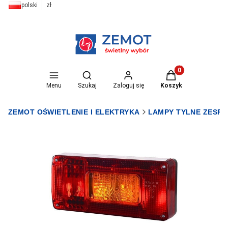
polski
zł
Otwórz wyszukiwarkę
Produkty w koszyk
Menu
Szukaj
Zaloguj się
Koszyk
ZEMOT OŚWIETLENIE I ELEKTRYKA
LAMPY TYLNE ZESP