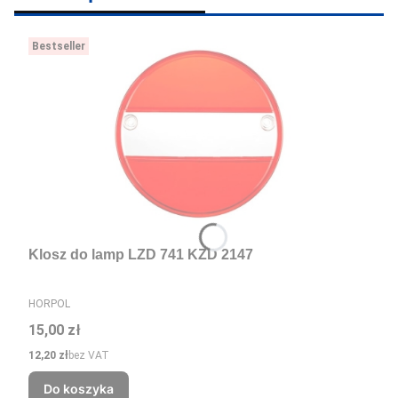
Bestseller
Klosz do lamp LZD 741 KZD 2147
PRODUCENT
HORPOL
Cena
15,00 zł
Cena
12,20 zł
bez VAT
Do koszyka