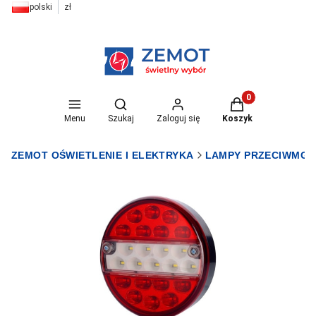
polski
zł
Otwórz wyszukiwarkę
Produkty w koszyk
Menu
Szukaj
Zaloguj się
Koszyk
ZEMOT OŚWIETLENIE I ELEKTRYKA
LAMPY PRZECIWMGŁ