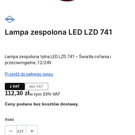
Lampa zespolona LED LZD 741
Lampa zespolona tylna LED LZD 741 – Światła cofania i
przeciwmgielne, 12/24V
Przejdź do pełnego opisu
z VAT
bez VAT
Cena
112,30 zł
w tym 23% VAT
w tym
23%
VAT
Ceny podane bez kosztów dostawy.
Ilość
szt.