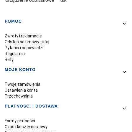
Urządzenie odblaskowe
tak
POMOC
Linki w stopce
Zwroty i reklamacje
Odstąp od umowy tutaj
Pytania i odpowiedzi
Regulamin
Raty
MOJE KONTO
Twoje zamówienia
Ustawienia konta
Przechowalnia
PŁATNOŚCI I DOSTAWA
Formy płatności
Czas i koszty dostawy