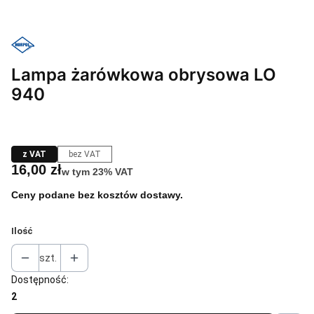
Lampa żarówkowa obrysowa LO
940
z VAT
bez VAT
Cena
16,00 zł
w tym 23% VAT
w tym
23%
VAT
Ceny podane bez kosztów dostawy.
Ilość
szt.
Dostępność:
2