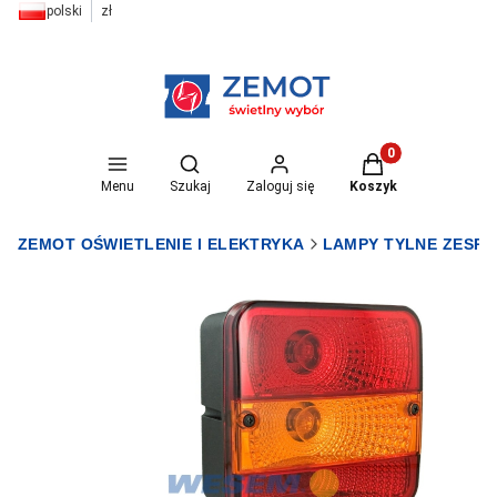
polski
zł
Otwórz wyszukiwarkę
Produkty w koszyk
Menu
Szukaj
Zaloguj się
Koszyk
ZEMOT OŚWIETLENIE I ELEKTRYKA
LAMPY TYLNE ZESP