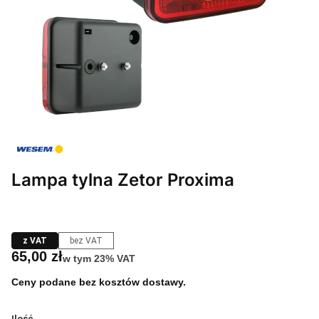
Lampa tylna Zetor Proxima
z VAT
bez VAT
Cena
65,00 zł
w tym 23% VAT
w tym
23%
VAT
Ceny podane bez kosztów dostawy.
Ilość