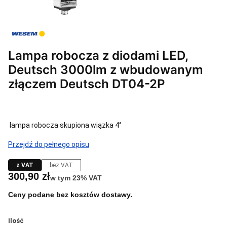
Lampa robocza z diodami LED,
Deutsch 3000lm z wbudowanym
złączem Deutsch DT04-2P
lampa robocza skupiona wiązka 4°
Przejdź do pełnego opisu
z VAT
bez VAT
Cena
300,90 zł
w tym 23% VAT
w tym
23%
VAT
Ceny podane bez kosztów dostawy.
Ilość