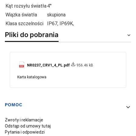
Kąt rozsyłu światła
4°
Wiązka światła
skupiona
Klasa szczelności
IP67, IP69K,
Pliki do pobrania
NR0237_CRV1_4_PL.pdf
956.46 kB
Karta katalogowa
POMOC
Linki w stopce
Zwroty i reklamacje
Odstąp od umowy tutaj
Pytania i odpowiedzi