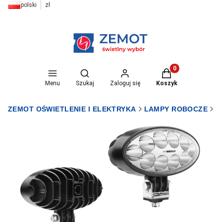
polski
zł
Otwórz wyszukiwarkę
Produkty w koszyk
Menu
Szukaj
Zaloguj się
Koszyk
ZEMOT OŚWIETLENIE I ELEKTRYKA
LAMPY ROBOCZE
L