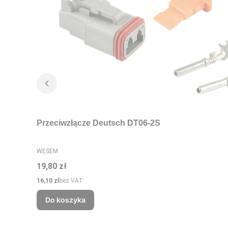
Przeciwzłącze Deutsch DT06-2S
PRODUCENT
WESEM
Cena
19,80 zł
Cena
16,10 zł
bez VAT
Do koszyka