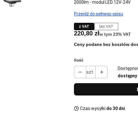
2000lm - moduł LED 12V-24V
Przejdź do pełnego opisu
z VAT
bez VAT
Cena
220,80 zł
w tym 23% VAT
w tym
23%
VAT
Ceny podane bez kosztów dos
Ilość
Dostępno
szt.
dostępny
Czas wysyłki:
do 30 dni