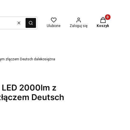
Produkty w kosz
Wyczyść
Szukaj
Ulubione
Zaloguj się
Koszyk
ym złączem Deutsch dalekosiężna
 LED 2000lm z
łączem Deutsch