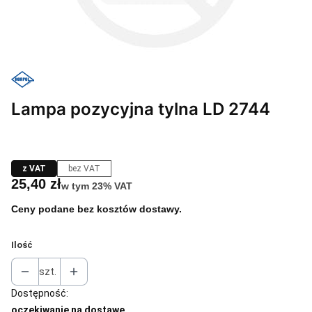
Lampa pozycyjna tylna LD 2744
z VAT
bez VAT
Cena
25,40 zł
w tym 23% VAT
w tym
23%
VAT
Ceny podane bez kosztów dostawy.
Ilość
szt.
Dostępność:
oczekiwanie na dostawę