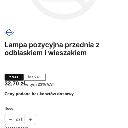
Lampa pozycyjna przednia z
odblaskiem i wieszakiem
z VAT
bez VAT
Cena
32,70 zł
w tym 23% VAT
w tym
23%
VAT
Ceny podane bez kosztów dostawy.
Ilość
szt.