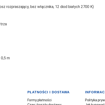
sz rozpraszający, bez włącznika, 12 diod białych 2700 K)
trza
 0,5 m
PŁATNOŚCI I DOSTAWA
INFORMAC
Formy płatności
Polityka pry
Czas i koszty dostawy
Jak kupować