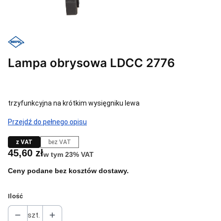
Lampa obrysowa LDCC 2776
trzyfunkcyjna na krótkim wysięgniku lewa
Przejdź do pełnego opisu
z VAT
bez VAT
Cena
45,60 zł
w tym 23% VAT
w tym
23%
VAT
Ceny podane bez kosztów dostawy.
Ilość
szt.