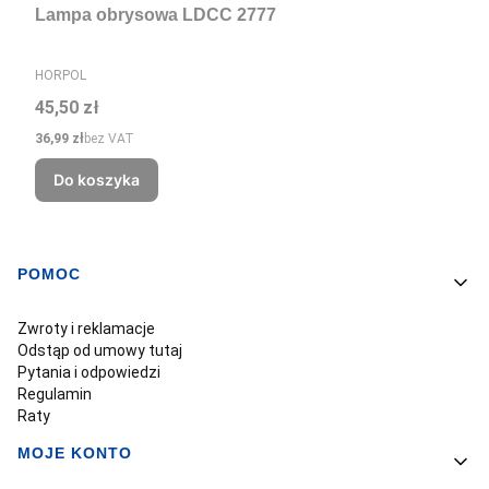
Lampa obrysowa LDCC 2777
PRODUCENT
HORPOL
Cena
45,50 zł
Cena
36,99 zł
bez VAT
Do koszyka
POMOC
Linki w stopce
Zwroty i reklamacje
Odstąp od umowy tutaj
Pytania i odpowiedzi
Regulamin
Raty
MOJE KONTO