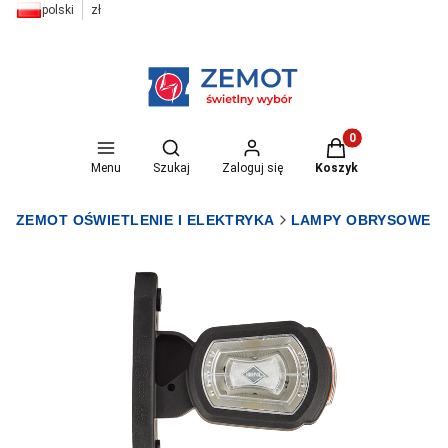
polski
zł
Otwórz wyszukiwarkę
Produkty w koszyk
Menu
Szukaj
Zaloguj się
Koszyk
ZEMOT OŚWIETLENIE I ELEKTRYKA
LAMPY OBRYSOWE