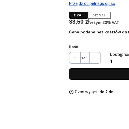
Przejdź do pełnego opisu
z VAT
bez VAT
Cena
33,50 zł
w tym 23% VAT
w tym
23%
VAT
Ceny podane bez kosztów dos
Ilość
Dostępno
szt.
1
Czas wysyłki:
do 2 dni