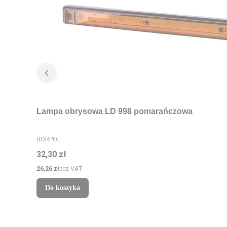
Lampa obrysowa LD 998 pomarańczowa
PRODUCENT
HORPOL
Cena
32,30 zł
Cena
26,26 zł
bez VAT
Do koszyka