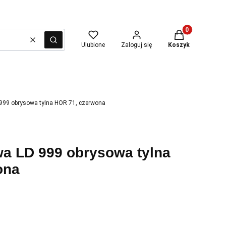
Produkty w kosz
Wyczyść
Szukaj
Ulubione
Zaloguj się
Koszyk
999 obrysowa tylna HOR 71, czerwona
a LD 999 obrysowa tylna
ona