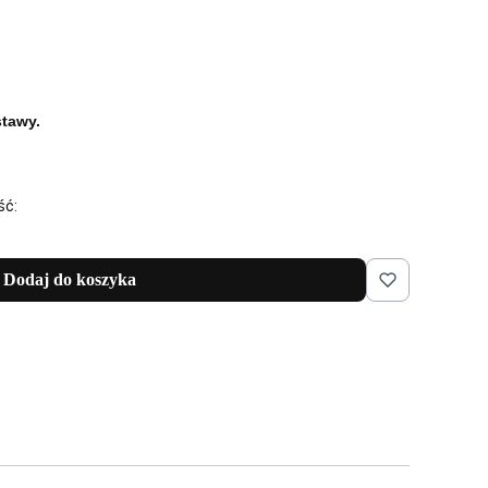
tawy.
ść:
Dodaj do koszyka