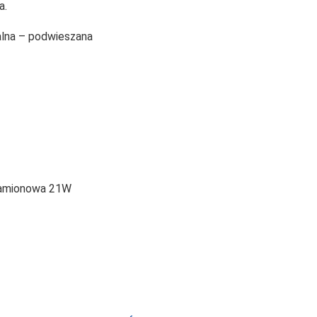
a.
alna – podwieszana
znamionowa 21W