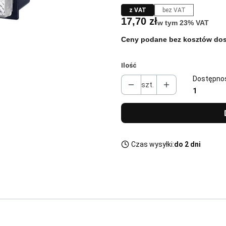
z VAT
bez VAT
Cena
17,70 zł
w tym 23% VAT
w tym
23%
VAT
Ceny podane bez kosztów dos
Ilość
Dostępno
szt.
1
Czas wysyłki:
do 2 dni