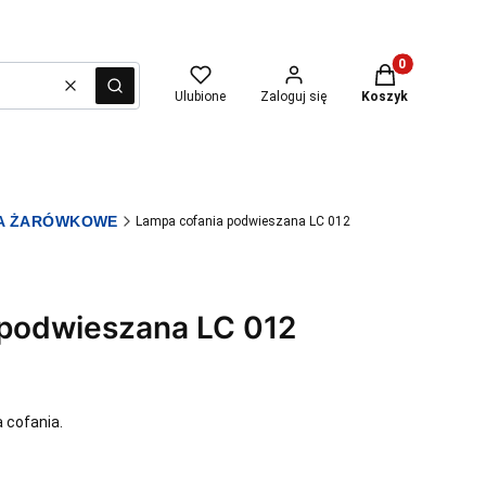
Produkty w kosz
Wyczyść
Szukaj
Ulubione
Zaloguj się
Koszyk
IA ŻARÓWKOWE
Lampa cofania podwieszana LC 012
 podwieszana LC 012
 cofania.