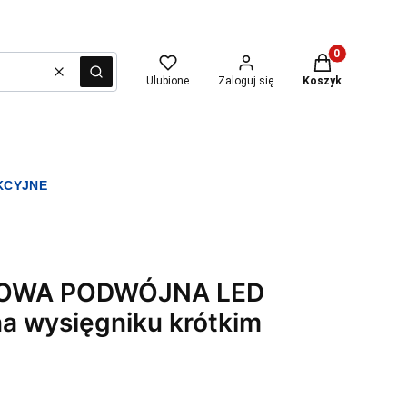
Produkty w kosz
Wyczyść
Szukaj
Ulubione
Zaloguj się
Koszyk
KCYJNE
OWA PODWÓJNA LED
a wysięgniku krótkim