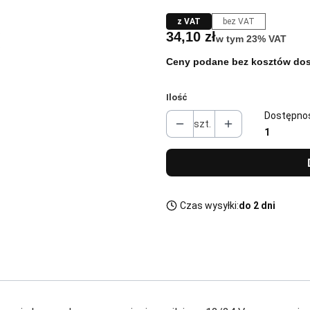
z VAT
bez VAT
Cena
34,10 zł
w tym 23% VAT
w tym
23%
VAT
Ceny podane bez kosztów dos
Ilość
Dostępno
szt.
1
Czas wysyłki:
do 2 dni