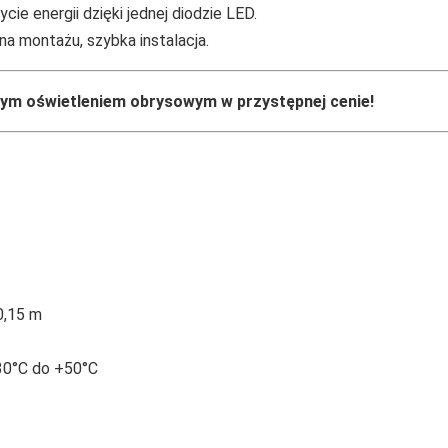
cie energii dzięki jednej diodzie LED.
na montażu, szybka instalacja.
nym oświetleniem obrysowym w przystępnej cenie!
0,15 m
30°C do +50°C