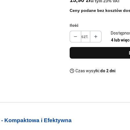
15,90 zł
w tym 23% VAT
w tym
23%
VAT
Ceny podane bez kosztów dos
Ilość
Dostępno
szt.
4 lub więc
Czas wysyłki:
do 2 dni
- Kompaktowa i Efektywna