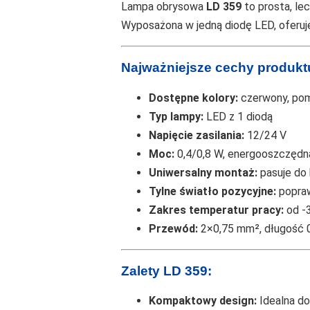
Lampa obrysowa
LD 359
to prosta, le
Wyposażona w jedną diodę LED, oferuje
Najważniejsze cechy produkt
Dostępne kolory:
czerwony, pom
Typ lampy:
LED z 1 diodą
Napięcie zasilania:
12/24 V
Moc:
0,4/0,8 W, energooszczędn
Uniwersalny montaż:
pasuje do 
Tylne światło pozycyjne:
popraw
Zakres temperatur pracy:
od -
Przewód:
2×0,75 mm², długość 
Zalety LD 359:
Kompaktowy design:
Idealna do