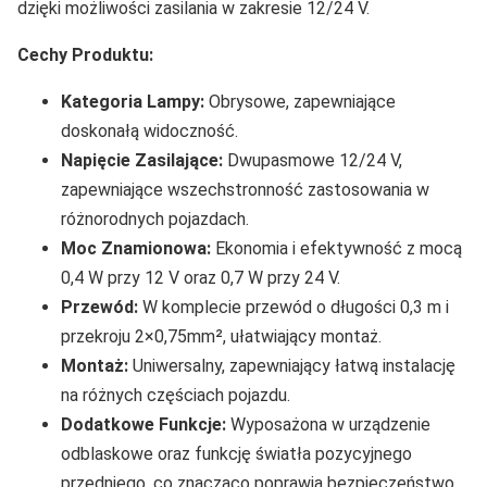
dzięki możliwości zasilania w zakresie 12/24 V.
Cechy Produktu:
Kategoria Lampy:
Obrysowe, zapewniające
doskonałą widoczność.
Napięcie Zasilające:
Dwupasmowe 12/24 V,
zapewniające wszechstronność zastosowania w
różnorodnych pojazdach.
Moc Znamionowa:
Ekonomia i efektywność z mocą
0,4 W przy 12 V oraz 0,7 W przy 24 V.
Przewód:
W komplecie przewód o długości 0,3 m i
przekroju 2×0,75mm², ułatwiający montaż.
Montaż:
Uniwersalny, zapewniający łatwą instalację
na różnych częściach pojazdu.
Dodatkowe Funkcje:
Wyposażona w urządzenie
odblaskowe oraz funkcję światła pozycyjnego
przedniego, co znacząco poprawia bezpieczeństwo.