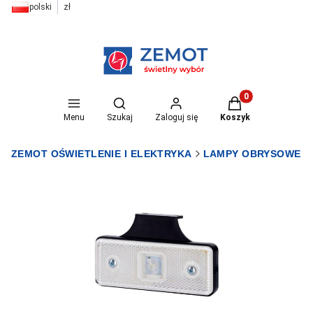
polski
zł
Otwórz wyszukiwarkę
Produkty w koszyk
Menu
Szukaj
Zaloguj się
Koszyk
ZEMOT OŚWIETLENIE I ELEKTRYKA
LAMPY OBRYSOWE