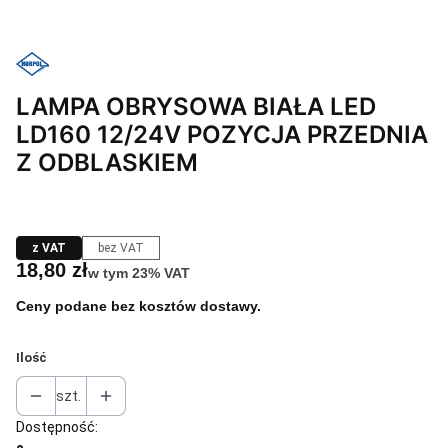
LAMPA OBRYSOWA BIAŁA LED
LD160 12/24V POZYCJA PRZEDNIA
Z ODBLASKIEM
z VAT
bez VAT
Cena
18,80 zł
w tym 23% VAT
w tym
23%
VAT
Ceny podane bez kosztów dostawy.
Ilość
szt.
Dostępność: