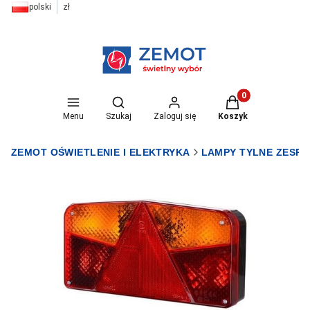
polski
zł
Otwórz wyszukiwarkę
Produkty w koszyk
Menu
Szukaj
Zaloguj się
Koszyk
ZEMOT OŚWIETLENIE I ELEKTRYKA
LAMPY TYLNE ZESP