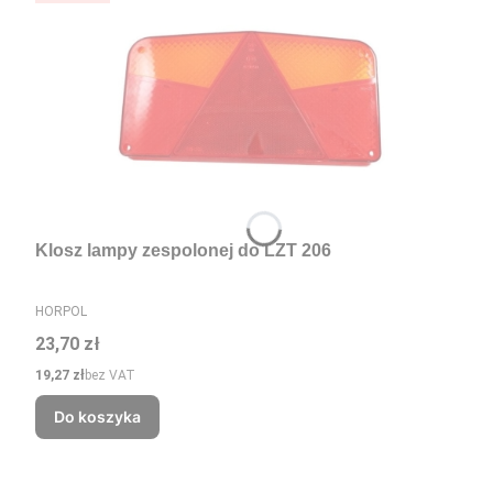
Klosz lampy zespolonej do LZT 206
PRODUCENT
HORPOL
Cena
23,70 zł
Cena
19,27 zł
bez VAT
Do koszyka