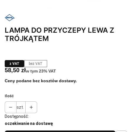
LAMPA DO PRZYCZEPY LEWA Z
TRÓJKĄTEM
z VAT
bez VAT
Cena
58,50 zł
w tym 23% VAT
w tym
23%
VAT
Ceny podane bez kosztów dostawy.
Ilość
szt.
Dostępność:
oczekiwanie na dostawę