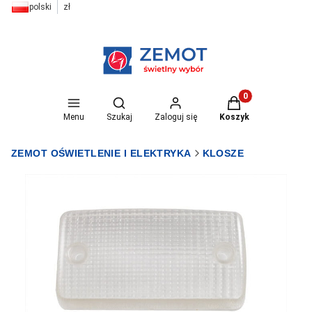
polski
zł
Otwórz wyszukiwarkę
Produkty w koszyk
Menu
Szukaj
Zaloguj się
Koszyk
ZEMOT OŚWIETLENIE I ELEKTRYKA
KLOSZE