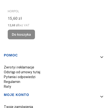
PRODUCENT
HORPOL
Cena
15,60 zł
Cena
12,68 zł
bez VAT
Do koszyka
POMOC
Linki w stopce
Zwroty i reklamacje
Odstąp od umowy tutaj
Pytania i odpowiedzi
Regulamin
Raty
MOJE KONTO
Twoje zamówienia