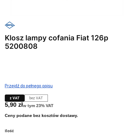
Klosz lampy cofania Fiat 126p
5200808
Przejdź do pełnego opisu
z VAT
bez VAT
Cena
5,90 zł
w tym 23% VAT
w tym
23%
VAT
Ceny podane bez kosztów dostawy.
Ilość