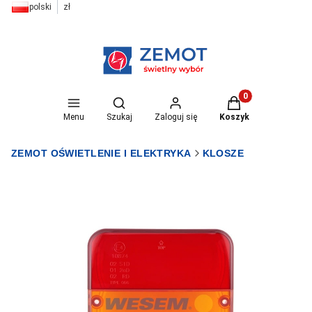
polski
zł
Otwórz wyszukiwarkę
Produkty w koszyk
Menu
Szukaj
Zaloguj się
Koszyk
ZEMOT OŚWIETLENIE I ELEKTRYKA
KLOSZE