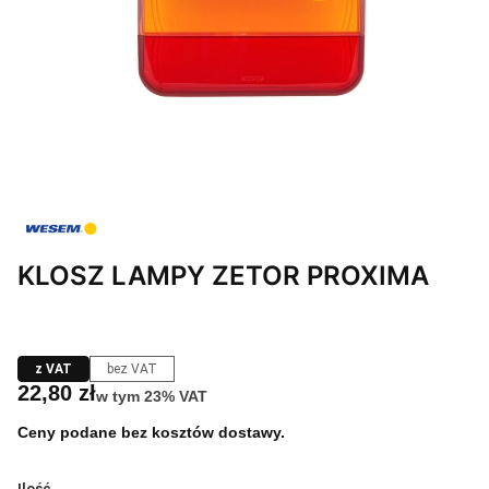
KLOSZ LAMPY ZETOR PROXIMA
z VAT
bez VAT
Cena
22,80 zł
w tym 23% VAT
w tym
23%
VAT
Ceny podane bez kosztów dostawy.
Ilość