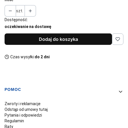
szt.
Dostępność:
oczekiwanie na dostawę
Dodaj do koszyka
Czas wysyłki:
do 2 dni
POMOC
Linki w stopce
Zwroty i reklamacje
Odstąp od umowy tutaj
Pytania i odpowiedzi
Regulamin
Raty