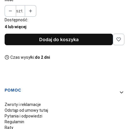
szt.
Dostępność:
4 lub więcej
Dodaj do koszyka
Czas wysyłki:
do 2 dni
POMOC
Linki w stopce
Zwroty i reklamacje
Odstąp od umowy tutaj
Pytania i odpowiedzi
Regulamin
Raty