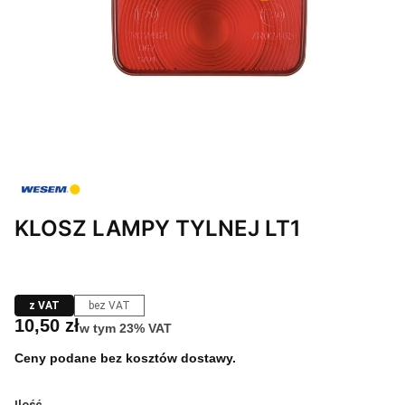
KLOSZ LAMPY TYLNEJ LT1
z VAT
bez VAT
Cena
10,50 zł
w tym 23% VAT
w tym
23%
VAT
Ceny podane bez kosztów dostawy.
Ilość