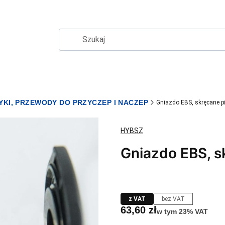
YKI, PRZEWODY DO PRZYCZEP I NACZEP
Gniazdo EBS, skręcane p
HYBSZ
Gniazdo EBS, s
z VAT
bez VAT
Cena
63,60 zł
w tym 23% VAT
w tym
23%
VAT