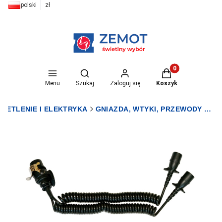
polski
zł
Otwórz wyszukiwarkę
Produkty w koszyk
Menu
Szukaj
Zaloguj się
Koszyk
IETLENIE I ELEKTRYKA
GNIAZDA, WTYKI, PRZEWODY DO PRZYCZEP I NACZEP