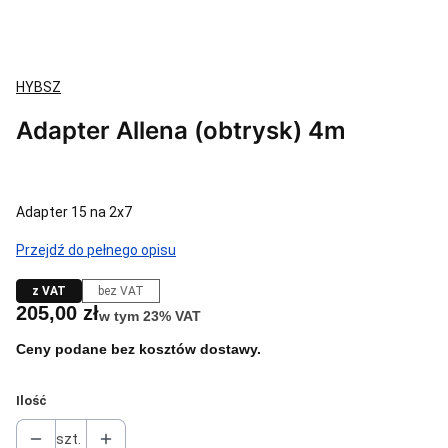
HYBSZ
Adapter Allena (obtrysk) 4m
Adapter 15 na 2x7
Przejdź do pełnego opisu
z VAT
bez VAT
Cena
205,00 zł
w tym 23% VAT
w tym
23%
VAT
Ceny podane bez kosztów dostawy.
Ilość
szt.