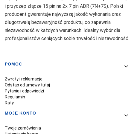
i przyczep złącze 15 pin na 2x 7 pin ADR (7N+7S). Polski
producent gwarantuje najwyższą jakość wykonania oraz
długotrwałą bezawaryjność produktu, co zapewnia
niezawodność w każdych warunkach. Idealny wybór dla
profesjonalistów ceniących sobie trwałość i niezawodność.
POMOC
Linki w stopce
Zwroty i reklamacje
Odstąp od umowy tutaj
Pytania i odpowiedzi
Regulamin
Raty
MOJE KONTO
Twoje zamówienia
Ustawienia konta