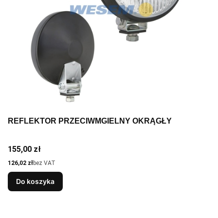
REFLEKTOR PRZECIWMGIELNY OKRĄGŁY
Cena
155,00 zł
Cena
126,02 zł
bez VAT
Do koszyka