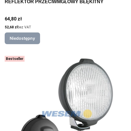
REFLEKTOR PRZECIWMGŁOWY BŁĘKITNY
Cena
64,80 zł
Cena
52,68 zł
bez VAT
Niedostępny
Bestseller