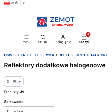
polski
zł
Otwórz wyszukiwarkę
Produkty w koszyk
Menu
Szukaj
Zaloguj się
Koszyk
T OŚWIETLENIE I ELEKTRYKA
REFLEKTORY DODATKOWE
Reflektory dodatkowe halogenowe
Filtry
Produkty:
49
Lista produktów
Sortowanie:
Domyślne