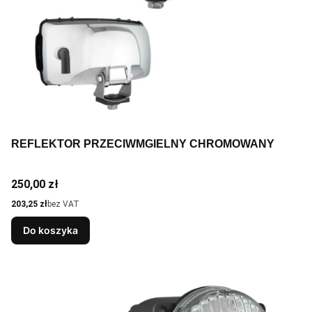
REFLEKTOR PRZECIWMGIELNY CHROMOWANY
Cena
250,00 zł
Cena
203,25 zł
bez VAT
Do koszyka