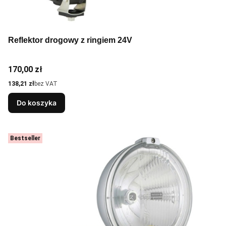
Reflektor drogowy z ringiem 24V
Cena
170,00 zł
Cena
138,21 zł
bez VAT
Do koszyka
Bestseller