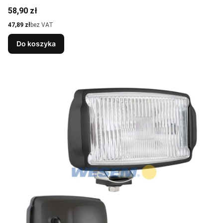
Cena
58,90 zł
Cena
47,89 zł
bez VAT
Do koszyka