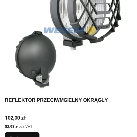
REFLEKTOR PRZECIWMGIELNY OKRĄGŁY
Cena
102,00 zł
Cena
82,93 zł
bez VAT