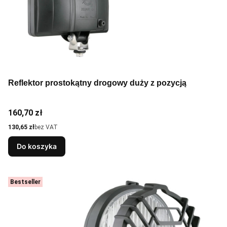
Reflektor prostokątny drogowy duży z pozycją
Cena
160,70 zł
Cena
130,65 zł
bez VAT
Do koszyka
Bestseller