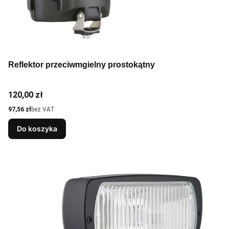
Reflektor przeciwmgielny prostokątny
Cena
120,00 zł
Cena
97,56 zł
bez VAT
Do koszyka