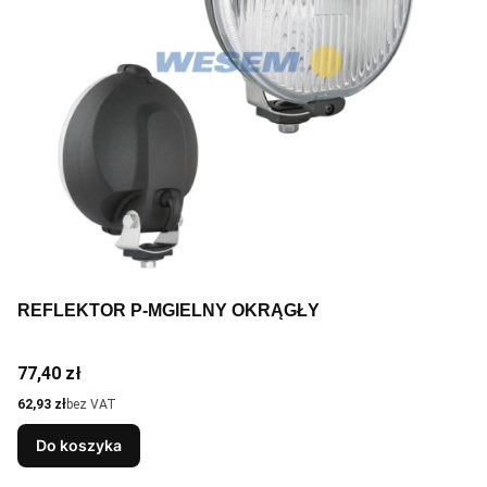
REFLEKTOR P-MGIELNY OKRĄGŁY
Cena
77,40 zł
Cena
62,93 zł
bez VAT
Do koszyka