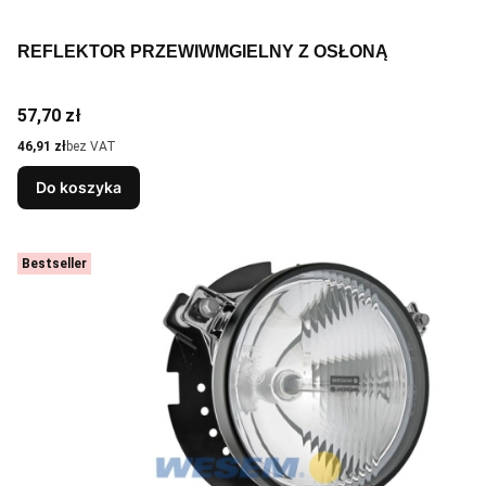
REFLEKTOR PRZEWIWMGIELNY Z OSŁONĄ
Cena
57,70 zł
Cena
46,91 zł
bez VAT
Do koszyka
Bestseller