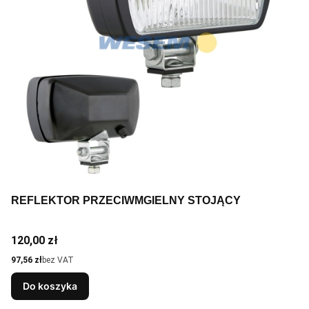
REFLEKTOR PRZECIWMGIELNY STOJĄCY
Cena
120,00 zł
Cena
97,56 zł
bez VAT
Do koszyka