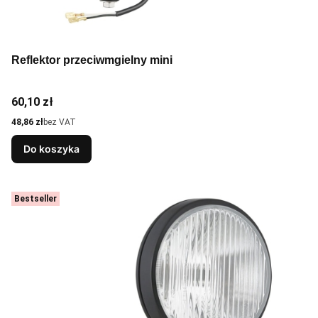
Reflektor przeciwmgielny mini
Cena
60,10 zł
Cena
48,86 zł
bez VAT
Do koszyka
Bestseller