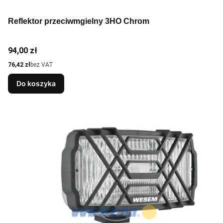
Reflektor przeciwmgielny 3HO Chrom
Cena
94,00 zł
Cena
76,42 zł
bez VAT
Do koszyka