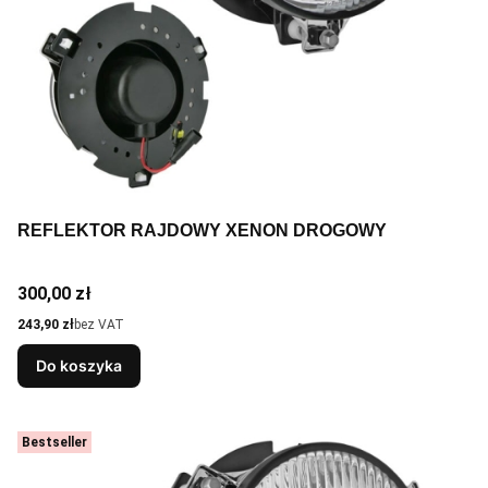
REFLEKTOR RAJDOWY XENON DROGOWY
Cena
300,00 zł
Cena
243,90 zł
bez VAT
Do koszyka
Bestseller