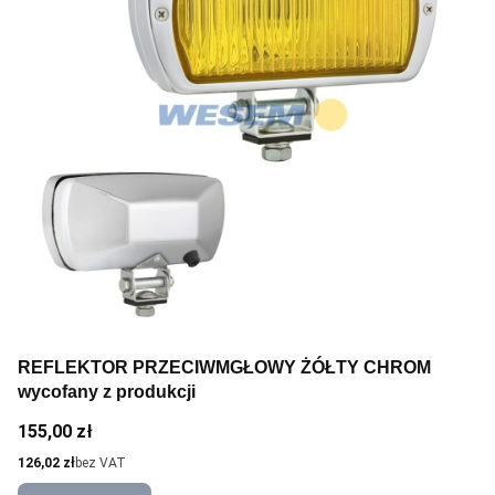
REFLEKTOR PRZECIWMGŁOWY ŻÓŁTY CHROM
wycofany z produkcji
Cena
155,00 zł
Cena
126,02 zł
bez VAT