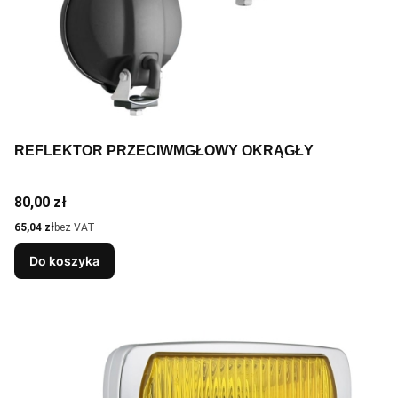
REFLEKTOR PRZECIWMGŁOWY OKRĄGŁY
Cena
80,00 zł
Cena
65,04 zł
bez VAT
Do koszyka