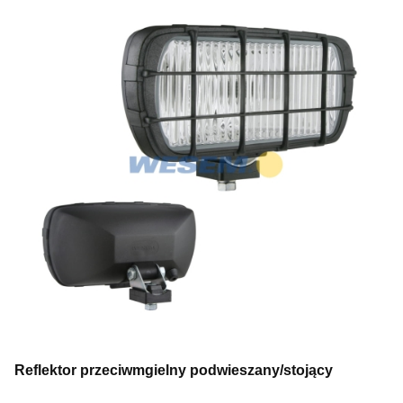
Reflektor przeciwmgielny podwieszany/stojący