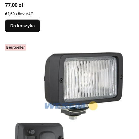
Cena
77,00 zł
Cena
62,60 zł
bez VAT
Do koszyka
Bestseller