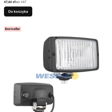
Cena
67,64 zł
bez VAT
Do koszyka
Bestseller