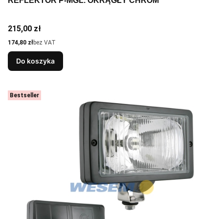
REFLEKTOR P-MGL. OKRĄGŁY CHROM
Cena
215,00 zł
Cena
174,80 zł
bez VAT
Do koszyka
Bestseller