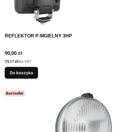
REFLEKTOR P-MGIELNY 3HP
Cena
90,00 zł
Cena
73,17 zł
bez VAT
Do koszyka
Bestseller