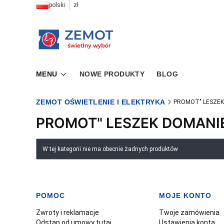
polski
zł
MENU
NOWE PRODUKTY
BLOG
ZEMOT OŚWIETLENIE I ELEKTRYKA
PROMOT" LESZEK
PROMOT" LESZEK DOMANI
Lista produktów
W tej kategorii nie ma obecnie żadnych produktów
POMOC
MOJE KONTO
Linki w stopce
Zwroty i reklamacje
Twoje zamówienia
Odstąp od umowy tutaj
Ustawienia konta