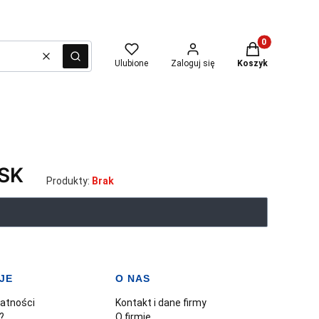
Produkty w kosz
Wyczyść
Szukaj
Ulubione
Zaloguj się
Koszyk
SK
Produkty:
Brak
JE
O NAS
watności
Kontakt i dane firmy
?
O firmie