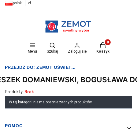
polski
zł
Otwórz wyszukiwarkę
Produkty w koszyk
Menu
Szukaj
Zaloguj się
Koszyk
PRZEJDŹ DO:
ZEMOT OŚWIETLENIE I ELEKTRYKA
ESZEK DOMANIEWSKI, BOGUSŁAWA 
Produkty:
Brak
Lista produktów
W tej kategorii nie ma obecnie żadnych produktów
POMOC
Linki w stopce