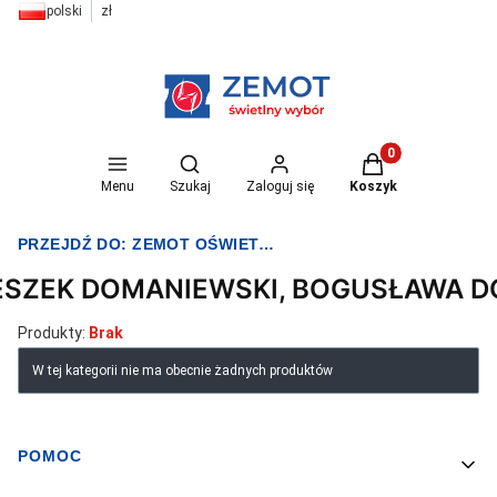
polski
zł
Otwórz wyszukiwarkę
Produkty w koszyk
Menu
Szukaj
Zaloguj się
Koszyk
PRZEJDŹ DO:
ZEMOT OŚWIETLENIE I ELEKTRYKA
ESZEK DOMANIEWSKI, BOGUSŁAWA 
Produkty:
Brak
Lista produktów
W tej kategorii nie ma obecnie żadnych produktów
POMOC
Linki w stopce