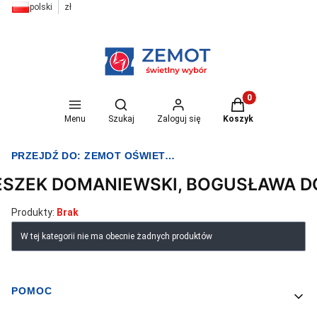
polski
zł
Otwórz wyszukiwarkę
Produkty w koszyk
Menu
Szukaj
Zaloguj się
Koszyk
PRZEJDŹ DO:
ZEMOT OŚWIETLENIE I ELEKTRYKA
ESZEK DOMANIEWSKI, BOGUSŁAWA 
Produkty:
Brak
Lista produktów
W tej kategorii nie ma obecnie żadnych produktów
POMOC
Linki w stopce