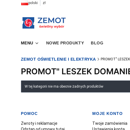
polski
zł
MENU
NOWE PRODUKTY
BLOG
ZEMOT OŚWIETLENIE I ELEKTRYKA
PROMOT" LESZEK
PROMOT" LESZEK DOMANI
Lista produktów
W tej kategorii nie ma obecnie żadnych produktów
POMOC
MOJE KONTO
Linki w stopce
Zwroty i reklamacje
Twoje zamówienia
Odstąp od umowy tutaj
Ustawienia konta