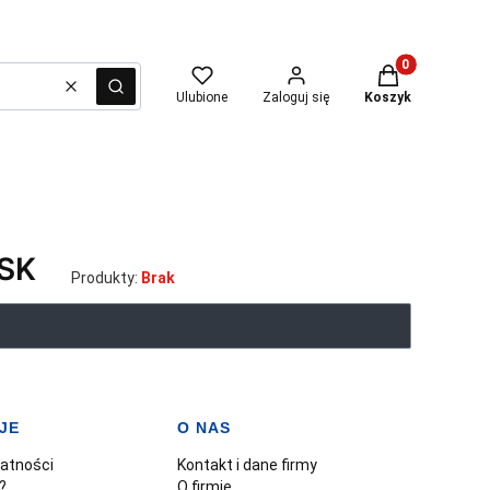
Produkty w kosz
Wyczyść
Szukaj
Ulubione
Zaloguj się
Koszyk
SK
Produkty:
Brak
JE
O NAS
watności
Kontakt i dane firmy
?
O firmie