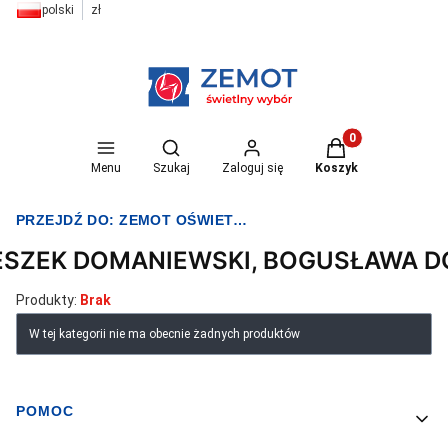
polski
zł
Otwórz wyszukiwarkę
Produkty w koszyk
Menu
Szukaj
Zaloguj się
Koszyk
PRZEJDŹ DO:
ZEMOT OŚWIETLENIE I ELEKTRYKA
ESZEK DOMANIEWSKI, BOGUSŁAWA 
Produkty:
Brak
Lista produktów
W tej kategorii nie ma obecnie żadnych produktów
POMOC
Linki w stopce