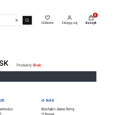
Produkty w kosz
Wyczyść
Szukaj
Ulubione
Zaloguj się
Koszyk
SK
Produkty:
Brak
JE
O NAS
watności
Kontakt i dane firmy
?
O firmie