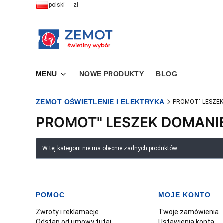
polski
zł
MENU
NOWE PRODUKTY
BLOG
ZEMOT OŚWIETLENIE I ELEKTRYKA
PROMOT" LESZEK
PROMOT" LESZEK DOMANI
Lista produktów
W tej kategorii nie ma obecnie żadnych produktów
POMOC
MOJE KONTO
Linki w stopce
Zwroty i reklamacje
Twoje zamówienia
Odstąp od umowy tutaj
Ustawienia konta