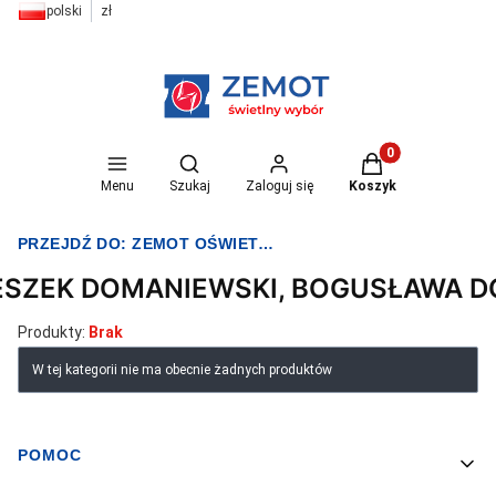
polski
zł
Otwórz wyszukiwarkę
Produkty w koszyk
Menu
Szukaj
Zaloguj się
Koszyk
PRZEJDŹ DO:
ZEMOT OŚWIETLENIE I ELEKTRYKA
ESZEK DOMANIEWSKI, BOGUSŁAWA 
Produkty:
Brak
Lista produktów
W tej kategorii nie ma obecnie żadnych produktów
POMOC
Linki w stopce