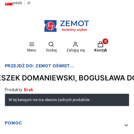
polski
zł
Otwórz wyszukiwarkę
Produkty w koszyk
Menu
Szukaj
Zaloguj się
Koszyk
PRZEJDŹ DO:
ZEMOT OŚWIETLENIE I ELEKTRYKA
ESZEK DOMANIEWSKI, BOGUSŁAWA 
Produkty:
Brak
Lista produktów
W tej kategorii nie ma obecnie żadnych produktów
POMOC
Linki w stopce