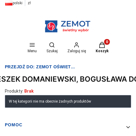
polski
zł
Otwórz wyszukiwarkę
Produkty w koszyk
Menu
Szukaj
Zaloguj się
Koszyk
PRZEJDŹ DO:
ZEMOT OŚWIETLENIE I ELEKTRYKA
ESZEK DOMANIEWSKI, BOGUSŁAWA 
Produkty:
Brak
Lista produktów
W tej kategorii nie ma obecnie żadnych produktów
POMOC
Linki w stopce